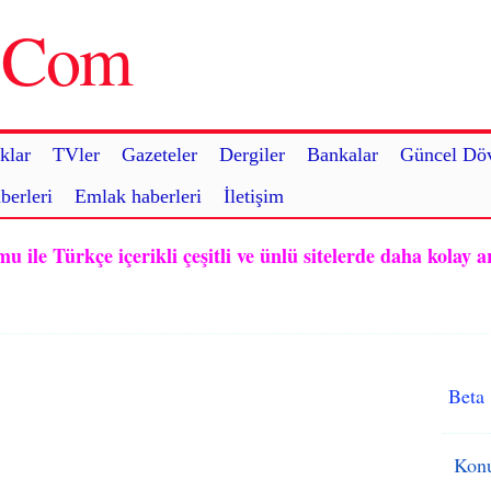
u.Com
klar
TVler
Gazeteler
Dergiler
Bankalar
Güncel Döv
berleri
Emlak haberleri
İletişim
ile Türkçe içerikli çeşitli ve ünlü sitelerde daha kolay a
Beta
Konu