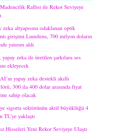
adencilik Rallisi ile Rekor Seviyeye
ı
 zeka altyapısına odaklanan optik
ntı girişimi Lumilens, 700 milyon doların
nde yatırım aldı
 yapay zeka ile üretilen şarkılara ses
ranı ekleyecek
I’ın yapay zeka destekli akıllı
lörü, 300 ila 400 dolar arasında fiyat
tine sahip olacak
ye sigorta sektörünün aktif büyüklüğü 4
on TL’ye yaklaştı
ız Hisseleri Yeni Rekor Seviyeye Ulaştı