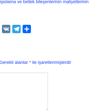
polama ve bellek bileşenlerinin maliyetlerinin
WhatsApp
VK
Telegram
Paylaş
Gerekli alanlar
*
ile işaretlenmişlerdir