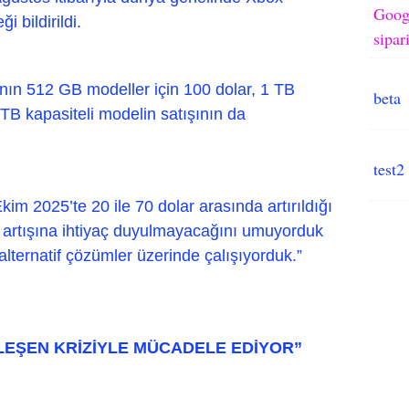
Googl
i bildirildi.
sipar
ının 512 GB modeller için 100 dolar, 1 TB
beta
2 TB kapasiteli modelin satışının da
test2
im 2025’te 20 ile 70 dolar arasında artırıldığı
yat artışına ihtiyaç duyulmayacağını umuyorduk
 alternatif çözümler üzerinde çalışıyorduk.”
LEŞEN KRİZİYLE MÜCADELE EDİYOR”