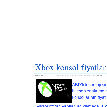
Xbox konsol fiyatlar
Haziran 25, 2026
Posted by SiberBulucu.Com
under
Genel
ABD’li teknoloji ş
bileşenlerinin mal
konsollarının fiyat
Microsoft’tan yapılan açıklamada, 1 