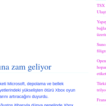
TSX M
Ulaşt
Yapay
bağla
üzeri
Suno,
filig
OpenA
ına zam geliyor
hopar
etike
Türki
irketi Microsoft, depolama ve bellek
trily
iyetlerindeki yükselişten ötürü Xbox oyun
larını artıracağını duyurdu.
Frans
Ağustos itibarıyla dünya genelinde Xbox