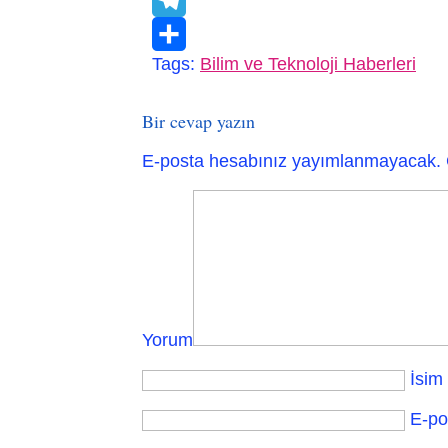
VK
Telegram
Tags:
Bilim ve Teknoloji Haberleri
Paylaş
Bir cevap yazın
E-posta hesabınız yayımlanmayacak.
Yorum
İsim
E-po