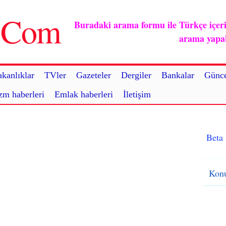
u.Com
Buradaki arama formu ile Türkçe içerikl
arama yapabi
kanlıklar
TVler
Gazeteler
Dergiler
Bankalar
Günce
zm haberleri
Emlak haberleri
İletişim
Beta
Konu