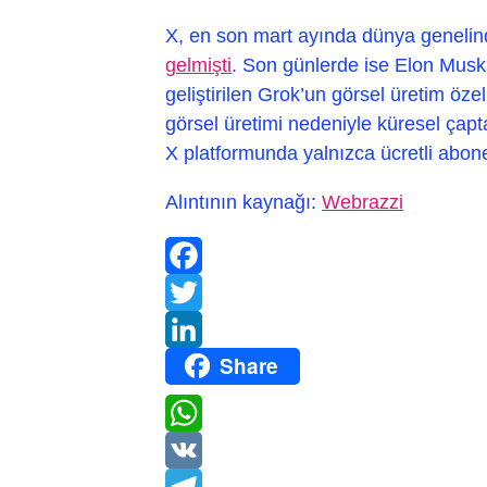
X, en son mart ayında dünya geneli
gelmişti
. Son günlerde ise Elon Musk’
geliştirilen Grok’un görsel üretim öze
görsel üretimi nedeniyle küresel çapt
X platformunda yalnızca ücretli abon
Alıntının kaynağı:
Webrazzi
Facebook
Twitter
Share
LinkedIn
WhatsApp