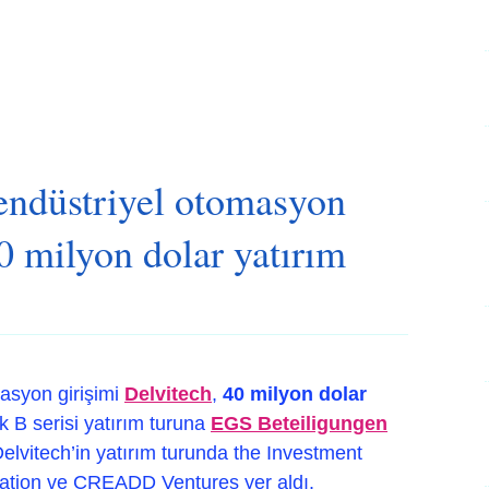
 endüstriyel otomasyon
40 milyon dolar yatırım
asyon girişimi
Delvitech
,
40 milyon dolar
ık B serisi yatırım turuna
EGS Beteiligungen
i Delvitech’in yatırım turunda the Investment
ation ve CREADD Ventures yer aldı.