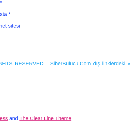
*
sta
*
net sitesi
HTS RESERVED... SiberBulucu.Com dış linklerdeki ve ka
ess
and
The Clear Line Theme