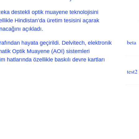
zeka destekli optik muayene teknolojisini
llikle Hindistan’da üretim tesisini açarak
anacağını açıkladı.
beta
rafından hayata geçirildi. Delvitech, elektronik
matik Optik Muayene (AOI) sistemleri
im hatlarında özellikle baskılı devre kartları
test2