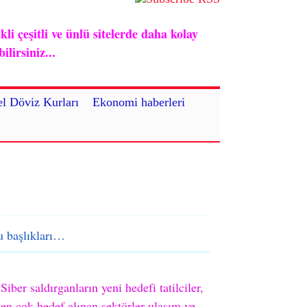
i çeşitli ve ünlü sitelerde daha kolay
lirsiniz...
l Döviz Kurları
Ekonomi haberleri
 başlıkları…
Siber saldırganların yeni hedefi tatilciler,
en çok hedef alınan sektörler ulaşım ve