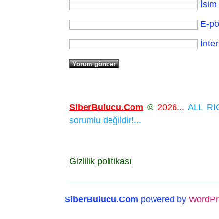
İsim
E-po
İnter
SiberBulucu.Com
©
2026...
ALL RIG
sorumlu değildir!...
Gizlilik politikası
SiberBulucu.Com
powered by
WordPr