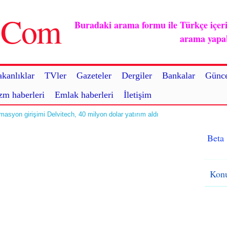
u.Com
Buradaki arama formu ile Türkçe içerikl
arama yapabi
kanlıklar
TVler
Gazeteler
Dergiler
Bankalar
Günce
zm haberleri
Emlak haberleri
İletişim
asyon girişimi Delvitech, 40 milyon dolar yatırım aldı
Beta
Konu