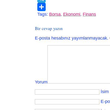
Telegram
Tags:
Borsa
,
Ekonomi
,
Finans
Paylaş
Bir cevap yazın
E-posta hesabınız yayımlanmayacak.
Yorum
İsim
E-po