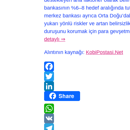
bankasının %6–8 hedef aralığında tu
merkez bankası ayrıca Orta Doğu’dak
yukarı yönlü riskler ve artan belirsizl
duruşunu korumak için para gevşetme
detaylı ⇒
Alıntının kaynağı:
KobiPostasi.Net
Facebook
Twitter
Share
LinkedIn
WhatsApp
VK