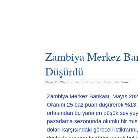
Zambiya Merkez Bank
Düşürdü
Mayıs 13, 2026
Posted by SiberBulucu.Com
under
Genel
Zambiya Merkez Bankası, Mayıs 2026 
Oranını 25 baz puan düşürerek %13,25
ortasından bu yana en düşük seviyeye 
pazarlama sezonunda olumlu bir mısı
doları karşısındaki göreceli istikrar
destekleyen ana faktörler olarak belir