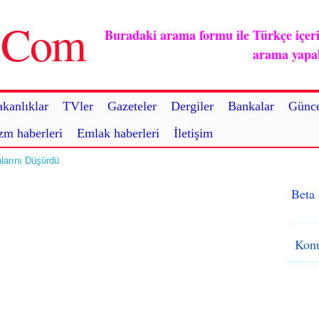
u.Com
Buradaki arama formu ile Türkçe içerikl
arama yapabi
kanlıklar
TVler
Gazeteler
Dergiler
Bankalar
Günce
zm haberleri
Emlak haberleri
İletişim
larını Düşürdü
Beta
Konu