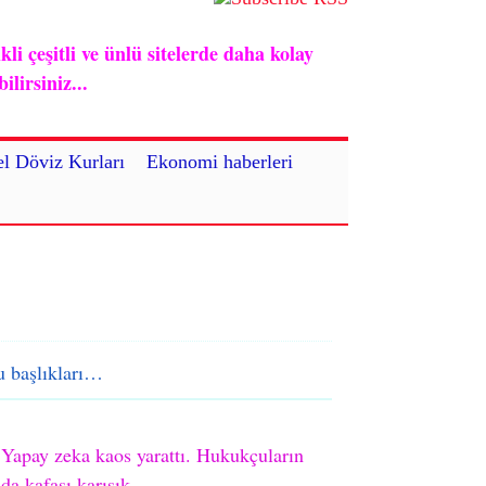
i çeşitli ve ünlü sitelerde daha kolay
lirsiniz...
l Döviz Kurları
Ekonomi haberleri
 başlıkları…
Yapay zeka kaos yarattı. Hukukçuların
da kafası karışık