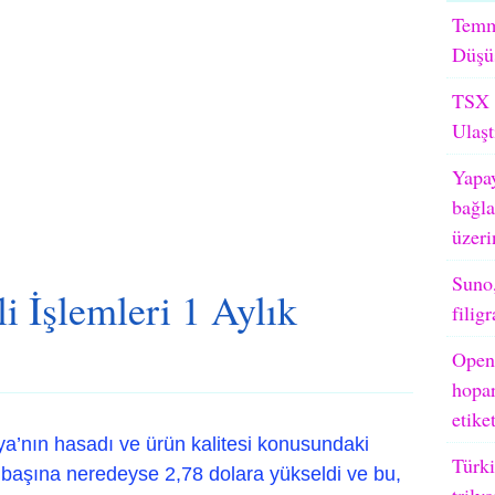
Temm
Düşü
TSX M
Ulaşt
Yapay
bağla
üzeri
Suno,
 İşlemleri 1 Aylık
filig
OpenA
hopar
etike
lya’nın hasadı ve ürün kalitesi konusundaki
Türki
d başına neredeyse 2,78 dolara yükseldi ve bu,
trily