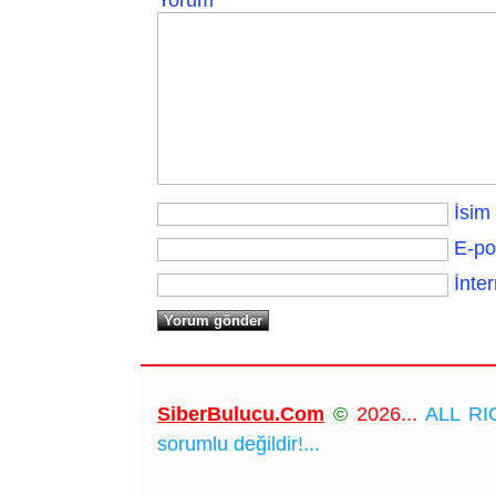
İsim
E-po
İnter
SiberBulucu.Com
©
2026...
ALL RIG
sorumlu değildir!...