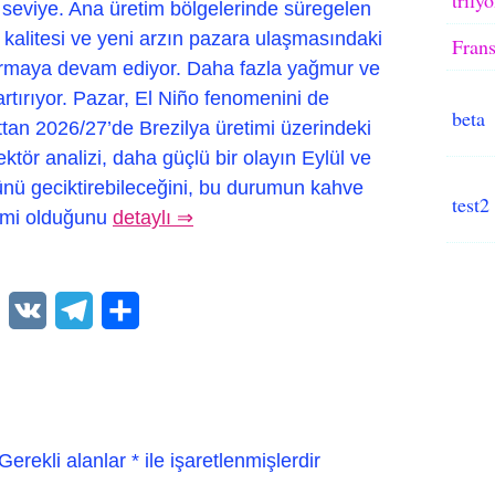
seviye. Ana üretim bölgelerinde süregelen
 kalitesi ve yeni arzın pazara ulaşmasındaki
Frans
ırmaya devam ediyor. Daha fazla yağmur ve
 artırıyor. Pazar, El Niño fenomenini de
beta
ttan 2026/27’de Brezilya üretimi üzerindeki
ktör analizi, daha güçlü bir olayın Eylül ve
ü geciktirebileceğini, bu durumun kahve
test2
önemi olduğunu
detaylı ⇒
WhatsApp
VK
Telegram
Paylaş
Gerekli alanlar
*
ile işaretlenmişlerdir