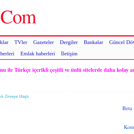
u.Com
klar
TVler
Gazeteler
Dergiler
Bankalar
Güncel Döv
berleri
Emlak haberleri
İletişim
ile Türkçe içerikli çeşitli ve ünlü sitelerde daha kolay a
ık Zirveye Ulaştı
Beta
Konu