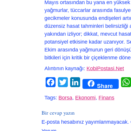
Mayıs ortasından bu yana en yüksek 
yağmurlar, tüccarlar arasında fasulye
gecikmeler konusunda endişeleri art
düzensiz hasat tahminleri belirsizliği
yakından izliyor; dikkat, mevcut hasa
potansiyel etkisine kadar uzanıyor. Se
Ekim arasında yağmurun geri dönüşün
bitkileri için kritik bir çiçeklenme d
Alıntının kaynağı:
KobiPostasi.Net
Facebook
Twitter
LinkedIn
Share
Tags:
Borsa
,
Ekonomi
,
Finans
Bir cevap yazın
E-posta hesabınız yayımlanmayacak.
Yorum