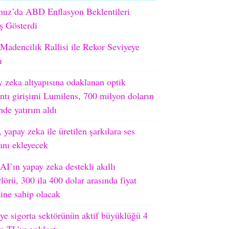
uz’da ABD Enflasyon Beklentileri
ş Gösterdi
adencilik Rallisi ile Rekor Seviyeye
ı
 zeka altyapısına odaklanan optik
ntı girişimi Lumilens, 700 milyon doların
nde yatırım aldı
 yapay zeka ile üretilen şarkılara ses
ranı ekleyecek
I’ın yapay zeka destekli akıllı
lörü, 300 ila 400 dolar arasında fiyat
tine sahip olacak
ye sigorta sektörünün aktif büyüklüğü 4
on TL’ye yaklaştı