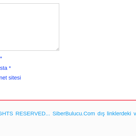
*
sta
*
net sitesi
HTS RESERVED... SiberBulucu.Com dış linklerdeki ve ka